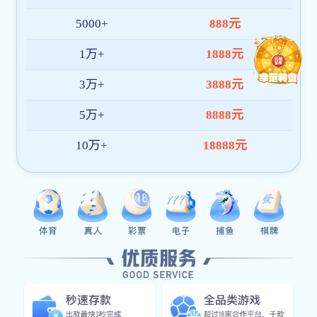
整
七、免责声明
本平台所提供的数据及内容仅为参考之用，所有信息按“现状”提
供。因使用服务导致的直接或间接损失，平台不承担任何责任。
八、协议修改
本平台保留随时修改本协议条款的权利。修改内容将在平台公示
并即时生效，用户继续使用服务即代表接受修改内容。
九、法律适用与争议解决
本协议适用中华人民共和国法律。如有争议，双方应协商解决，
协商不成的，应提交至平台所在地人民法院处理。
十、联系方式
如您对本协议内容有疑问或建议，可通过邮箱与我们联系：