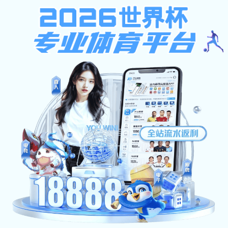
注册入口
用户使用协议
一、协议的接受
在您访问或使用本平台（以下简称“本平台”或“本服务”）之前，
请您仔细阅读并充分理解本《用户使用协议》（以下简称“本协
议”）。一旦您注册、登录、访问或使用本平台，即视为您已阅
读、理解并同意受本协议全部条款的约束。
二、账户注册与使用
1. 用户在注册时应提供真实、合法、有效的信息，并保证资料的